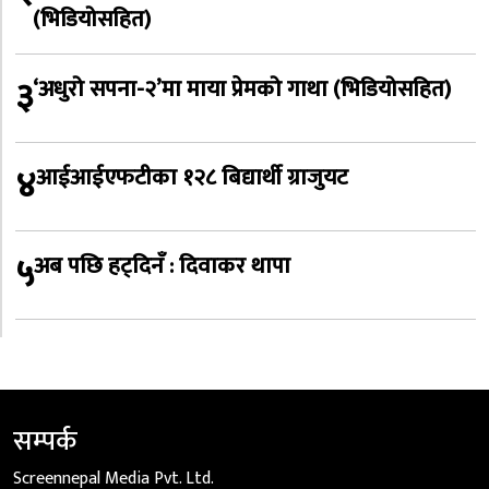
(भिडियोसहित)
३
‘अधुरो सपना-२’मा माया प्रेमको गाथा (भिडियोसहित)
४
आईआईएफटीका १२८ बिद्यार्थी ग्राजुयट
५
अब पछि हट्दिनँ : दिवाकर थापा
सम्पर्क
Screennepal Media Pvt. Ltd.