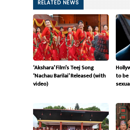
RELATED NEWS
‘Akshara’ Film’s Teej Song
Holly
‘Nachau Barilai’ Released (with
to be
video)
sexua