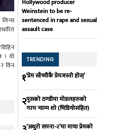
Hollywood producer
Weinstein to be re-
sentenced in rape and sexual
 लिन्स
assault case
आधारित
रविहिन
छ । यो
TRENDING
न र विन
१
‘प्रेम साँच्चीकै प्रेमजस्तो होस्’
२
पुसको ठण्डीमा मोडलहरुको
गरम र्‍याम्प शो (भिडियोसहित)
३
‘अधुरो सपना-२’मा माया प्रेमको