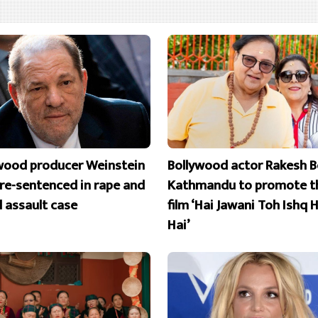
wood producer Weinstein
Bollywood actor Rakesh B
 re-sentenced in rape and
Kathmandu to promote t
l assault case
film ‘Hai Jawani Toh Ishq 
Hai’