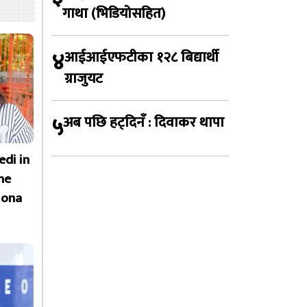
गाथा (भिडियोसहित)
४
आईआईएफटीका १२८ बिद्यार्थी
ग्राजुयट
५
अब पछि हट्दिनँ : दिवाकर थापा
edi in
he
Hona