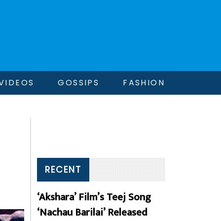
VIDEOS
GOSSIPS
FASHION
RECENT
‘Akshara’ Film’s Teej Song
‘Nachau Barilai’ Released