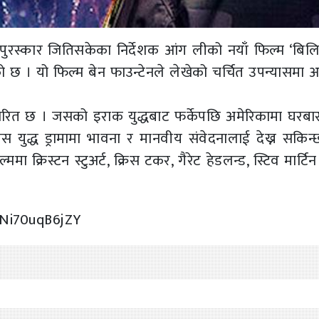
स्कार जितिसकेका निर्देशक आंग लीको नयाँ फिल्म ‘बिलि
 छ । यो फिल्म बेन फाउन्टेनले लेखेको चर्चित उपन्यासमा 
रित छ । जसको इराक युद्धबाट फर्केपछि अमेरिकामा घरबा
स युद्ध ड्रामामा भावना र मानवीय संवेदनालाई देख्न सकिन्
ा क्रिस्टन स्टुअर्ट, क्रिस टकर, गैरेट हेडलन्ड, स्टिव मार्टि
Ni70uqB6jZY