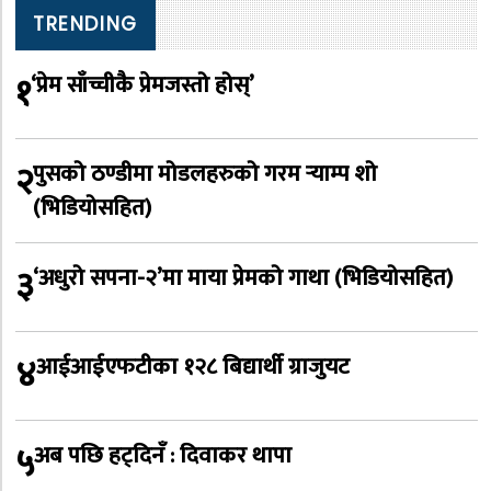
TRENDING
१
‘प्रेम साँच्चीकै प्रेमजस्तो होस्’
२
पुसको ठण्डीमा मोडलहरुको गरम र्‍याम्प शो
(भिडियोसहित)
३
‘अधुरो सपना-२’मा माया प्रेमको गाथा (भिडियोसहित)
४
आईआईएफटीका १२८ बिद्यार्थी ग्राजुयट
५
अब पछि हट्दिनँ : दिवाकर थापा