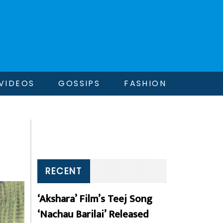
VIDEOS
GOSSIPS
FASHION
RECENT
‘Akshara’ Film’s Teej Song
‘Nachau Barilai’ Released