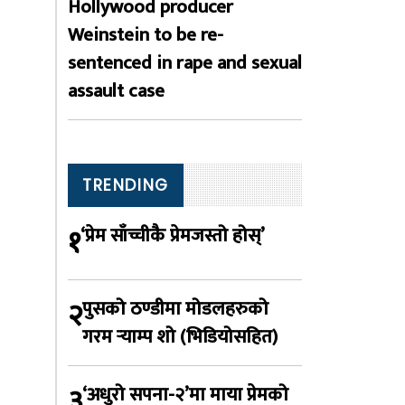
Hollywood producer
Weinstein to be re-
sentenced in rape and sexual
assault case
TRENDING
१
‘प्रेम साँच्चीकै प्रेमजस्तो होस्’
२
पुसको ठण्डीमा मोडलहरुको
गरम र्‍याम्प शो (भिडियोसहित)
३
‘अधुरो सपना-२’मा माया प्रेमको