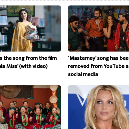
is the song from the film
‘Masterney’ song has bee
la Miss’ (with video)
removed from YouTube a
social media