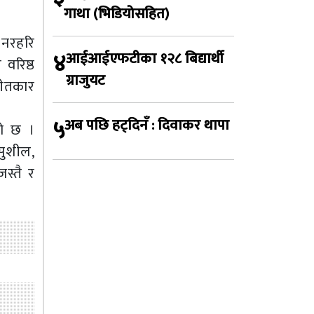
गाथा (भिडियोसहित)
 नरहरि
४
आईआईएफटीका १२८ बिद्यार्थी
वरिष्ठ
ग्राजुयट
गीतकार
५
अब पछि हट्दिनँ : दिवाकर थापा
को छ ।
सुशील,
जस्तै र