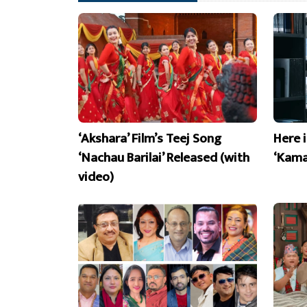
‘Akshara’ Film’s Teej Song
Here 
‘Nachau Barilai’ Released (with
‘Kama
video)