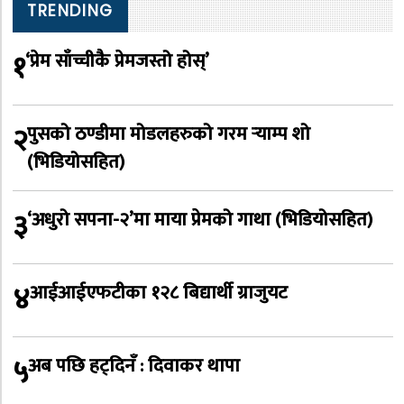
TRENDING
१
‘प्रेम साँच्चीकै प्रेमजस्तो होस्’
२
पुसको ठण्डीमा मोडलहरुको गरम र्‍याम्प शो
(भिडियोसहित)
३
‘अधुरो सपना-२’मा माया प्रेमको गाथा (भिडियोसहित)
४
आईआईएफटीका १२८ बिद्यार्थी ग्राजुयट
५
अब पछि हट्दिनँ : दिवाकर थापा