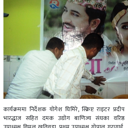
कार्यक्रममा निर्देशक योगेश घिमिरे, स्क्रिप्ट राइटर प्रदीप
भारद्धाज सहित दमक उद्योग बाणिज्य संघका वरिष्ठ
उपाध्यक्ष विमल खतिवडा, प्रथम उपाध्यक्ष गोपाल गुरागाई,