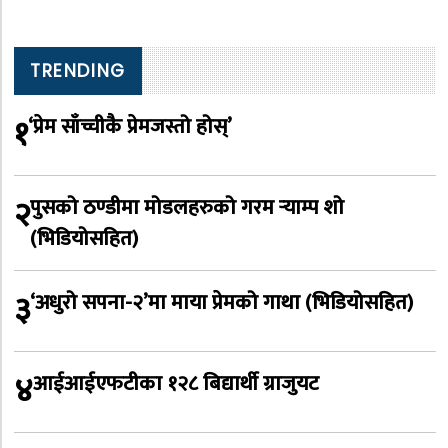
TRENDING
१
‘प्रेम साँच्चीकै प्रेमजस्तो होस्’
२
पुसको ठण्डीमा मोडलहरुको गरम र्‍याम्प शो
(भिडियोसहित)
३
‘अधुरो सपना-२’मा माया प्रेमको गाथा (भिडियोसहित)
४
आईआईएफटीका १२८ बिद्यार्थी ग्राजुयट