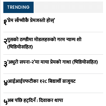
TRENDING
१
‘प्रेम साँच्चीकै प्रेमजस्तो होस्’
२
पुसको ठण्डीमा मोडलहरुको गरम र्‍याम्प शो
(भिडियोसहित)
३
‘अधुरो सपना-२’मा माया प्रेमको गाथा (भिडियोसहित)
४
आईआईएफटीका १२८ बिद्यार्थी ग्राजुयट
५
अब पछि हट्दिनँ : दिवाकर थापा