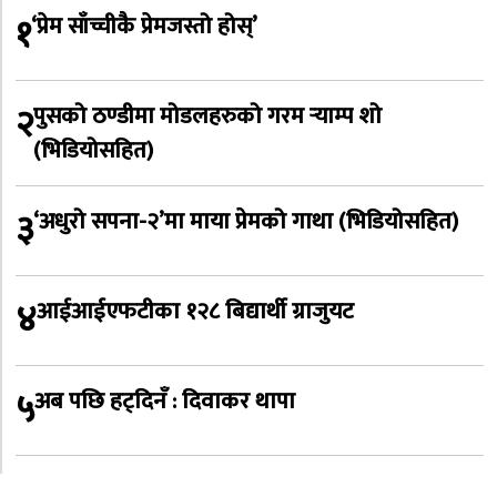
१
‘प्रेम साँच्चीकै प्रेमजस्तो होस्’
२
पुसको ठण्डीमा मोडलहरुको गरम र्‍याम्प शो
(भिडियोसहित)
३
‘अधुरो सपना-२’मा माया प्रेमको गाथा (भिडियोसहित)
४
आईआईएफटीका १२८ बिद्यार्थी ग्राजुयट
५
अब पछि हट्दिनँ : दिवाकर थापा