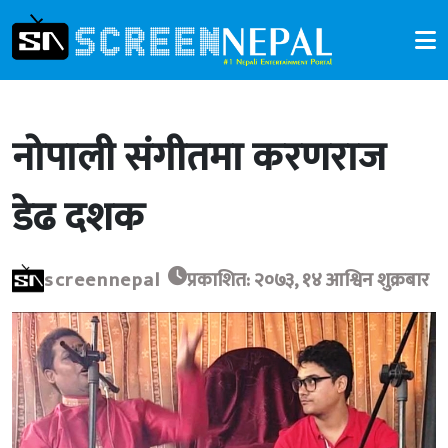
नोपाली संगीतमा करणराज
डेढ दशक
screennepal
प्रकाशित: २०७३, १४ आश्विन शुक्रबार