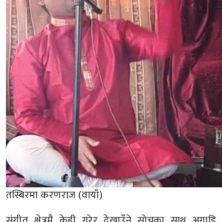
तस्बिरमा करणराज (वायाँ)
संगीत क्षेत्रमै केही गरेर देखाउँने सोचका साथ अगाडि