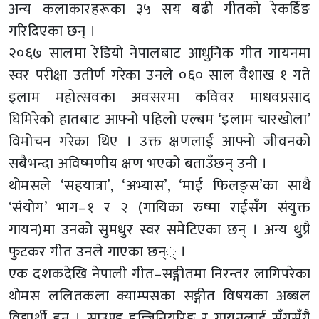
अन्य कलाकारहरूका ३५ सय बढी गीतको रेकर्डिङ
गरिदिएका छन् ।
२०६७ सालमा रेडियो नेपालबाट आधुनिक गीत गायनमा
स्वर परीक्षा उतीर्ण गरेका उनले ०६० साल वैशाख १ गते
इलाम महोत्सवका अवसरमा कविवर माधवप्रसाद
घिमिरेको हातबाट आफ्नो पहिलो एल्बम ‘इलाम चारखोला’
विमोचन गरेका थिए । उक्त क्षणलाई आफ्नो जीवनको
सबैभन्दा अविष्मणीय क्षण भएको बताउँछन् उनी ।
थोमसले ‘सहयात्रा’, ‘अभ्यास’, ‘माई फिलङ्स’का साथै
‘संयोग’ भाग–१ र २ (गायिका रुष्मा राईसँग संयुक्त
गायन)मा उनको सुमधुर स्वर समेटिएका छन् । अन्य थुप्रै
फुटकर गीत उनले गाएका छन्् ।
एक दशकदेखि नेपाली गीत–सङ्गीतमा निरन्तर लागिपरेका
थोमस ललितकला क्याम्पसका सङ्गीत विषयका अब्बल
विद्यार्थी हुन् । साउण्ड इन्जिनियरिङ र गायनलाई सँगसँगै