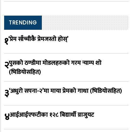
TRENDING
१
‘प्रेम साँच्चीकै प्रेमजस्तो होस्’
२
पुसको ठण्डीमा मोडलहरुको गरम र्‍याम्प शो
(भिडियोसहित)
३
‘अधुरो सपना-२’मा माया प्रेमको गाथा (भिडियोसहित)
४
आईआईएफटीका १२८ बिद्यार्थी ग्राजुयट