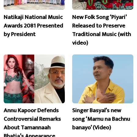
Natikaji National Music
New Folk Song ‘Piyari’
Awards 2081 Presented
Released to Preserve
by President
Traditional Music (with
video)
Annu Kapoor Defends
Singer Basyal’s new
Controversial Remarks
song ‘Marnu na Bachnu
About Tamannaah
banayo’ (Video)
Bhatia’s Appearance