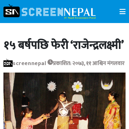
१५ बर्षपछि फेरी ‘राजेन्द्रलक्ष्मी’
screennepal
प्रकाशित: २०७३, ११ आश्विन मंगलवार