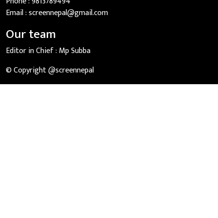
Phone :
9813789494
Email :
screennepal@gmail.com
Our team
Editor in Chief :
Mp Subba
© Copyright @screennepal