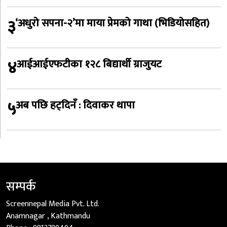
३
‘अधुरो सपना-२’मा माया प्रेमको गाथा (भिडियोसहित)
४
आईआईएफटीका १२८ बिद्यार्थी ग्राजुयट
५
अब पछि हट्दिनँ : दिवाकर थापा
सम्पर्क
Screennepal Media Pvt. Ltd.
Anamnagar , Kathmandu