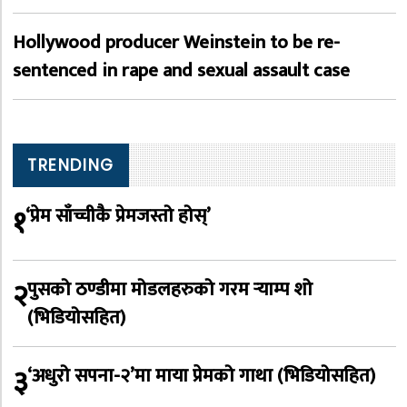
Hollywood producer Weinstein to be re-
sentenced in rape and sexual assault case
TRENDING
१
‘प्रेम साँच्चीकै प्रेमजस्तो होस्’
२
पुसको ठण्डीमा मोडलहरुको गरम र्‍याम्प शो
(भिडियोसहित)
३
‘अधुरो सपना-२’मा माया प्रेमको गाथा (भिडियोसहित)