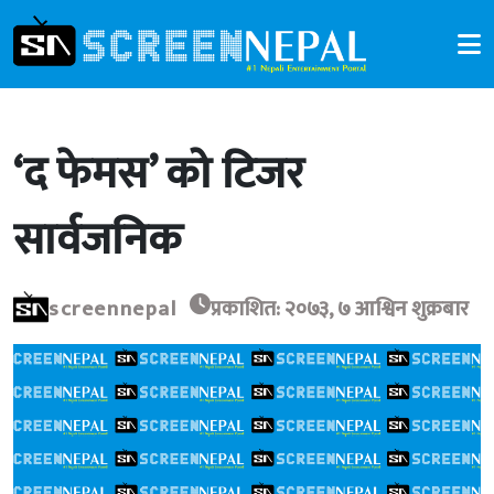
‘द फेमस’ को टिजर
सार्वजनिक
screennepal
प्रकाशित: २०७३, ७ आश्विन शुक्रबार