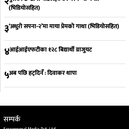
२
(भिडियोसहित)
३
‘अधुरो सपना-२’मा माया प्रेमको गाथा (भिडियोसहित)
४
आईआईएफटीका १२८ बिद्यार्थी ग्राजुयट
५
अब पछि हट्दिनँ : दिवाकर थापा
सम्पर्क