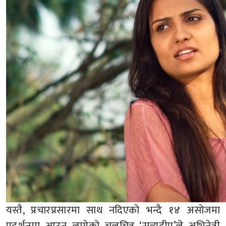
यस्तै, प्रचारप्रसारमा साथ नदिएको भन्दै १४ असोजमा
प्रदर्शनमा आउन लागेको चलचित्र ‘सत्यदीप’ले अभिनेत्री