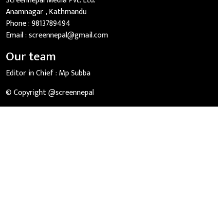
Screennepal Media Pvt. Ltd.
Anamnagar , Kathmandu
Phone :
9813789494
Email :
screennepal@gmail.com
Our team
Editor in Chief :
Mp Subba
© Copyright @screennepal