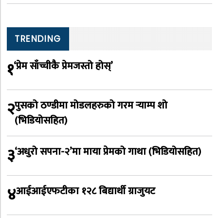
TRENDING
१
‘प्रेम साँच्चीकै प्रेमजस्तो होस्’
२
पुसको ठण्डीमा मोडलहरुको गरम र्‍याम्प शो
(भिडियोसहित)
३
‘अधुरो सपना-२’मा माया प्रेमको गाथा (भिडियोसहित)
४
आईआईएफटीका १२८ बिद्यार्थी ग्राजुयट