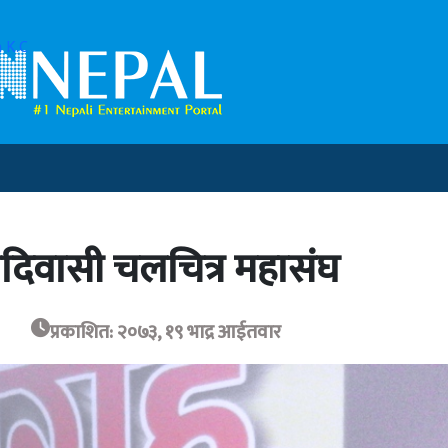
 K.C
 आदिवासी चलचित्र महासंघ
प्रकाशित: २०७३, १९ भाद्र आईतवार