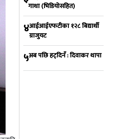
गाथा (भिडियोसहित)
४
आईआईएफटीका १२८ बिद्यार्थी
ग्राजुयट
५
अब पछि हट्दिनँ : दिवाकर थापा