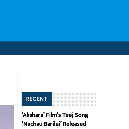
RECENT
‘Akshara’ Film’s Teej Song
‘Nachau Barilai’ Released