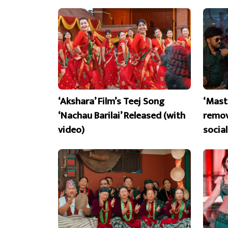
‘Akshara’ Film’s Teej Song
‘Mast
‘Nachau Barilai’ Released (with
remov
video)
socia