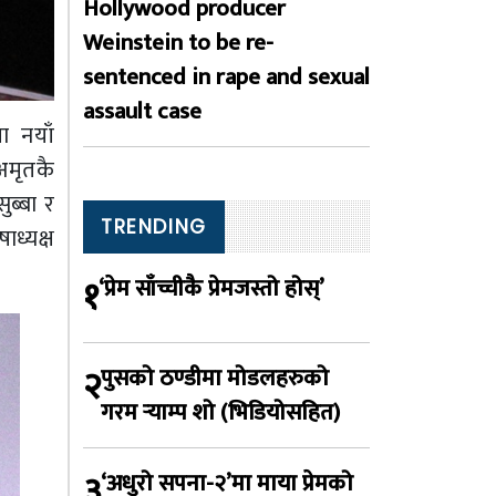
Hollywood producer
Weinstein to be re-
sentenced in rape and sexual
assault case
ा नयाँ
अमृतकै
ुब्बा र
TRENDING
ध्यक्ष
१
‘प्रेम साँच्चीकै प्रेमजस्तो होस्’
२
पुसको ठण्डीमा मोडलहरुको
गरम र्‍याम्प शो (भिडियोसहित)
३
‘अधुरो सपना-२’मा माया प्रेमको