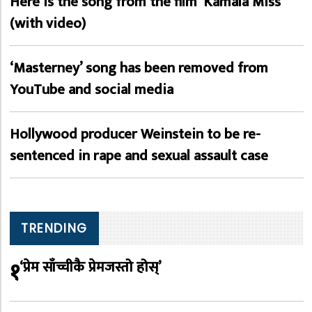
Here is the song from the film ‘Kamala Miss’
(with video)
‘Masterney’ song has been removed from
YouTube and social media
Hollywood producer Weinstein to be re-
sentenced in rape and sexual assault case
TRENDING
१
‘प्रेम साँच्चीकै प्रेमजस्तो होस्’