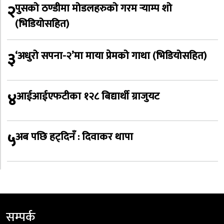
२
पुसको ठण्डीमा मोडलहरुको गरम र्‍याम्प शो
(भिडियोसहित)
३
‘अधुरो सपना-२’मा माया प्रेमको गाथा (भिडियोसहित)
४
आईआईएफटीका १२८ बिद्यार्थी ग्राजुयट
५
अब पछि हट्दिनँ : दिवाकर थापा
सम्पर्क