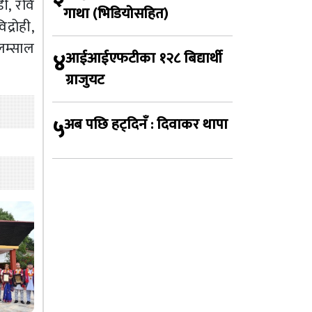
डी, रवि
गाथा (भिडियोसहित)
द्रोही,
 लम्साल
४
आईआईएफटीका १२८ बिद्यार्थी
ग्राजुयट
५
अब पछि हट्दिनँ : दिवाकर थापा