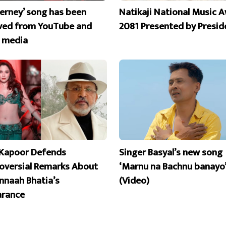
erney’ song has been
Natikaji National Music 
ed from YouTube and
2081 Presented by Presid
l media
Kapoor Defends
Singer Basyal’s new song
oversial Remarks About
‘Marnu na Bachnu banayo’
naah Bhatia’s
(Video)
rance