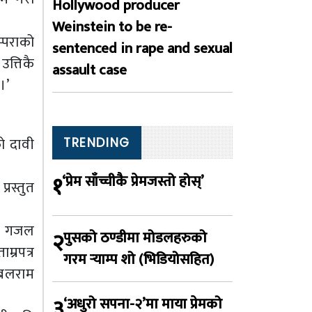
Hollywood producer
Weinstein to be re-
्पराको
sentenced in rape and sexual
त्तिकै
assault case
।’
ो दावी
TRENDING
१
‘प्रेम साँच्चीकै प्रेमजस्तो होस्’
रस्तुत
राम गजल
२
पुसको ठण्डीमा मोडलहरुको
म्रपत्र
गरम र्‍याम्प शो (भिडियोसहित)
 बलराम
३
‘अधुरो सपना-२’मा माया प्रेमको