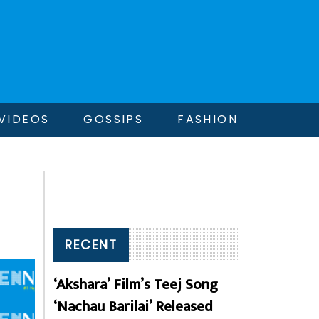
VIDEOS
GOSSIPS
FASHION
RECENT
‘Akshara’ Film’s Teej Song
‘Nachau Barilai’ Released