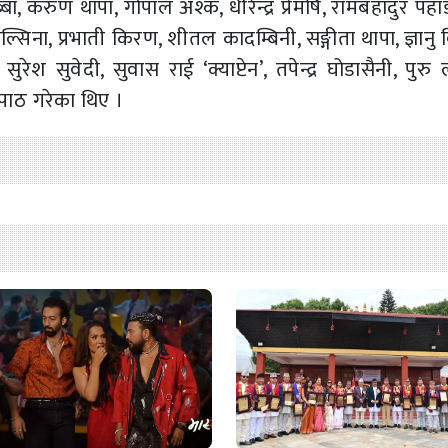
ा, करुण थापा, गोपाल अश्क, धीरेन्द्र प्रेमर्षि, रामबहादुर पहा
िल्सिना, प्रभाती किरण, शीतल कादम्बिनी, सङ्गीता थापा, ज्ञानु वि
श सुवेदी, सुवास राई ‘क्याप्टेन’, तपेन्द्र घोडासैनी, पुरु
ाठ गरेका थिए ।