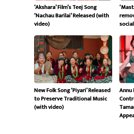
‘Akshara’ Film’s Teej Song
‘Mast
‘Nachau Barilai’ Released (with
remov
video)
socia
New Folk Song ‘Piyari’ Released
Annu 
to Preserve Traditional Music
Contr
(with video)
Taman
Appea