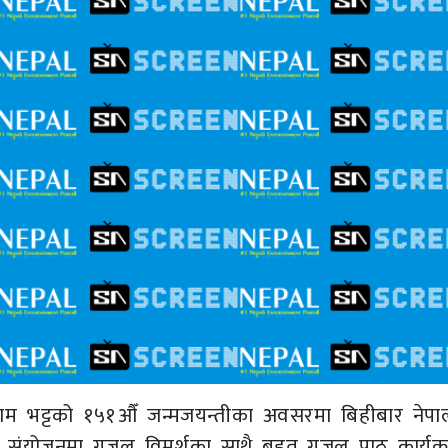
तीराम भट्टको १५१औँ जन्मजयन्तीका अवसरमा बिहीबार नेपाल प
ो संयोजनमा गजल विमर्शका साथै बृहत् गजल पाठ कार्यक्