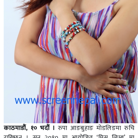
काठमाडौं, १० भदौं ।
रुपा आङबुहाङ मोडलिङमा रुचि
राख्छिन् । सन् २०१० मा आयोजित ‘मिस लिम्बू’ मा