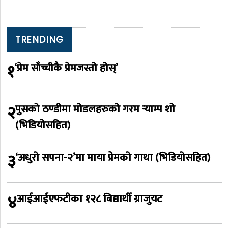
TRENDING
१
‘प्रेम साँच्चीकै प्रेमजस्तो होस्’
२
पुसको ठण्डीमा मोडलहरुको गरम र्‍याम्प शो
(भिडियोसहित)
३
‘अधुरो सपना-२’मा माया प्रेमको गाथा (भिडियोसहित)
४
आईआईएफटीका १२८ बिद्यार्थी ग्राजुयट