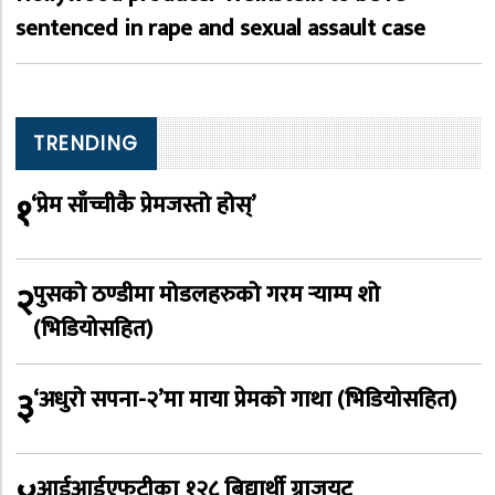
sentenced in rape and sexual assault case
TRENDING
१
‘प्रेम साँच्चीकै प्रेमजस्तो होस्’
२
पुसको ठण्डीमा मोडलहरुको गरम र्‍याम्प शो
(भिडियोसहित)
३
‘अधुरो सपना-२’मा माया प्रेमको गाथा (भिडियोसहित)
आईआईएफटीका १२८ बिद्यार्थी ग्राजुयट