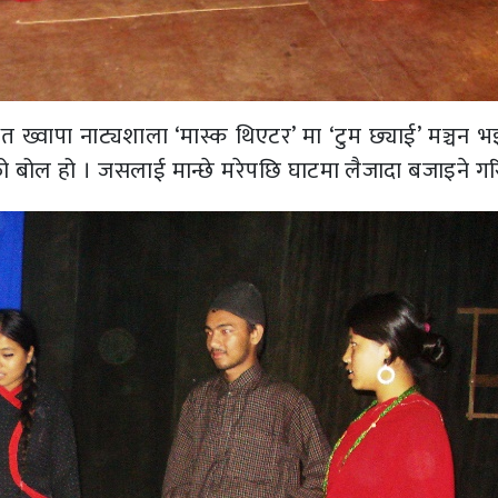
त ख्वापा नाट्यशाला ‘मास्क थिएटर’ मा ‘टुम छ्याई’ मञ्चन भ
 बोल हो । जसलाई मान्छे मरेपछि घाटमा लैजादा बजाइने गरि