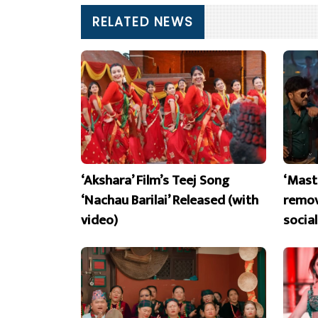
RELATED NEWS
‘Akshara’ Film’s Teej Song
‘Mast
‘Nachau Barilai’ Released (with
remov
video)
socia