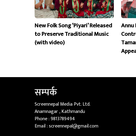
New Folk Song ‘Piyari’ Released
Annu 
to Preserve Traditional Music
Contr
(with video)
Taman
Appea
सम्पर्क
Screennepal Media Pvt. Ltd.
Anamnagar , Kathmandu
Phone :
9813789494
Email :
screennepal@gmail.com