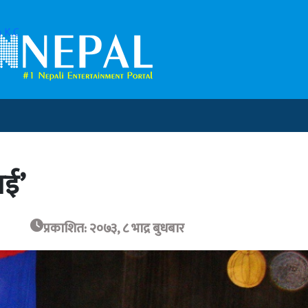
 K.C
ाई’
प्रकाशित: २०७३, ८ भाद्र बुधबार