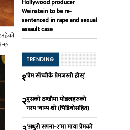
Hollywood producer
Weinstein to be re-
sentenced in rape and sexual
assault case
इरहेको
न्छ ।
TRENDING
१
‘प्रेम साँच्चीकै प्रेमजस्तो होस्’
२
पुसको ठण्डीमा मोडलहरुको
गरम र्‍याम्प शो (भिडियोसहित)
३
‘अधुरो सपना-२’मा माया प्रेमको