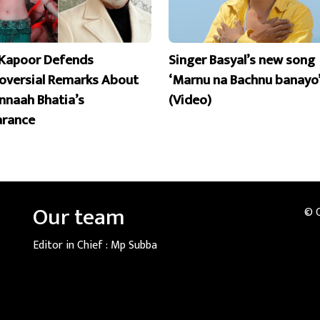
Kapoor Defends
Singer Basyal’s new song
oversial Remarks About
‘Marnu na Bachnu banayo’
naah Bhatia’s
(Video)
rance
Our team
© 
Editor in Chief :
Mp Subba