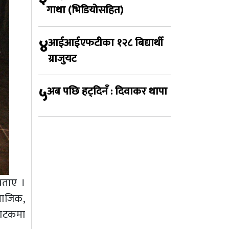
गाथा (भिडियोसहित)
४
आईआईएफटीका १२८ बिद्यार्थी
ग्राजुयट
५
अब पछि हट्दिनँ : दिवाकर थापा
बताए ।
माजिक,
नाटकमा