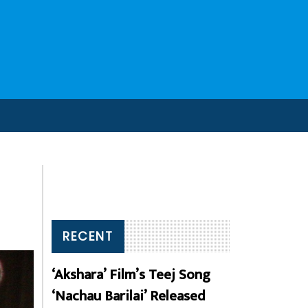
RECENT
‘Akshara’ Film’s Teej Song
‘Nachau Barilai’ Released