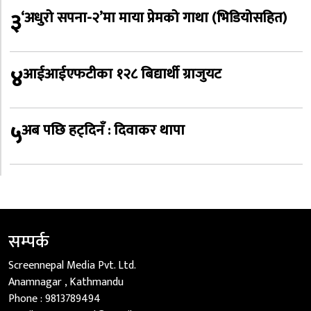
३
‘अधुरो सपना-२’मा माया प्रेमको गाथा (भिडियोसहित)
४
आईआईएफटीका १२८ बिद्यार्थी ग्राजुयट
५
अब पछि हट्दिनँ : दिवाकर थापा
सम्पर्क
Screennepal Media Pvt. Ltd.
Anamnagar , Kathmandu
Phone :
9813789494