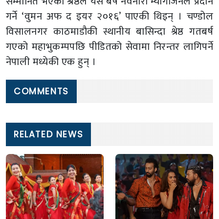
सम्मानित भएकी श्रेष्ठले यसै बर्ष नवनारी म्यागजिनले प्रदान
गर्ने ‘वुमन अफ द इयर २०१६’ पाएकी थिइन् । चण्डोल
विसालनगर काठमाडौकी स्थानीय बासिन्दा श्रेष्ठ गतबर्ष
गएको महाभुकम्पपछि पीडितको सेवामा निरन्तर लागिपर्ने
नेपाली मध्येकी एक हुन् ।
COMMENTS
RELATED NEWS