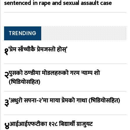
sentenced in rape and sexual assault case
TRENDING
१
‘प्रेम साँच्चीकै प्रेमजस्तो होस्’
२
पुसको ठण्डीमा मोडलहरुको गरम र्‍याम्प शो
(भिडियोसहित)
३
‘अधुरो सपना-२’मा माया प्रेमको गाथा (भिडियोसहित)
४
आईआईएफटीका १२८ बिद्यार्थी ग्राजुयट