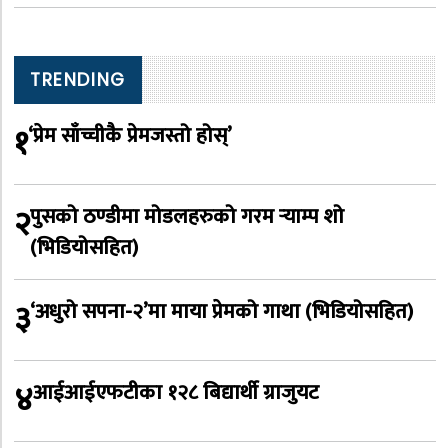
TRENDING
१
‘प्रेम साँच्चीकै प्रेमजस्तो होस्’
२
पुसको ठण्डीमा मोडलहरुको गरम र्‍याम्प शो
(भिडियोसहित)
३
‘अधुरो सपना-२’मा माया प्रेमको गाथा (भिडियोसहित)
४
आईआईएफटीका १२८ बिद्यार्थी ग्राजुयट