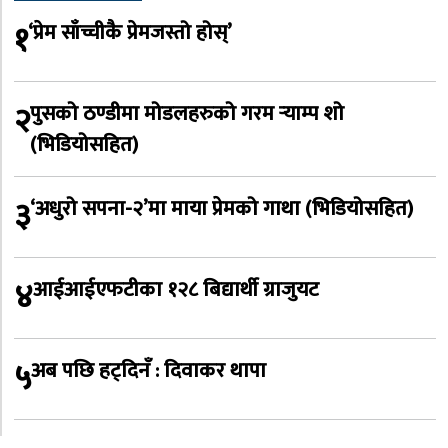
१
‘प्रेम साँच्चीकै प्रेमजस्तो होस्’
२
पुसको ठण्डीमा मोडलहरुको गरम र्‍याम्प शो
(भिडियोसहित)
३
‘अधुरो सपना-२’मा माया प्रेमको गाथा (भिडियोसहित)
४
आईआईएफटीका १२८ बिद्यार्थी ग्राजुयट
५
अब पछि हट्दिनँ : दिवाकर थापा