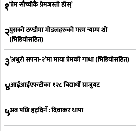
१
‘प्रेम साँच्चीकै प्रेमजस्तो होस्’
२
पुसको ठण्डीमा मोडलहरुको गरम र्‍याम्प शो
(भिडियोसहित)
३
‘अधुरो सपना-२’मा माया प्रेमको गाथा (भिडियोसहित)
४
आईआईएफटीका १२८ बिद्यार्थी ग्राजुयट
५
अब पछि हट्दिनँ : दिवाकर थापा