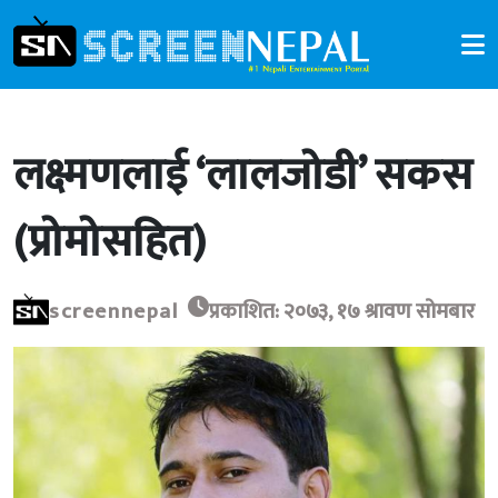
लक्ष्मणलाई ‘लालजोडी’ सकस
(प्रोमोसहित)
screennepal
प्रकाशित: २०७३, १७ श्रावण सोमबार