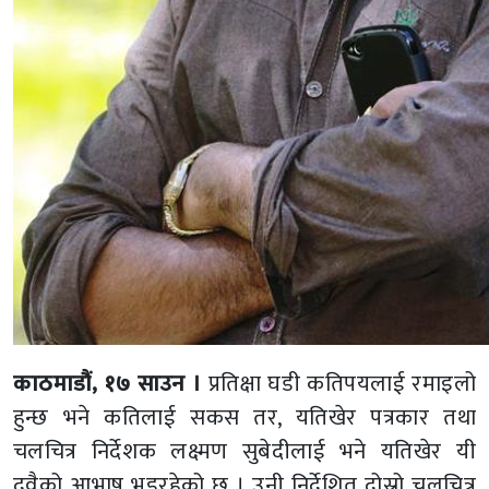
काठमाडौं, १७ साउन ।
प्रतिक्षा घडी कतिपयलाई रमाइलो
हुन्छ भने कतिलाई सकस तर, यतिखेर पत्रकार तथा
चलचित्र निर्देशक लक्ष्मण सुबेदीलाई भने यतिखेर यी
दुवैको आभाष भइरहेको छ । उनी निर्देशित दोस्रो चलचित्र