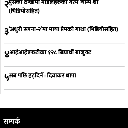
२
पुसको ठण्डीमा मोडलहरुको गरम र्‍याम्प शो
(भिडियोसहित)
३
‘अधुरो सपना-२’मा माया प्रेमको गाथा (भिडियोसहित)
४
आईआईएफटीका १२८ बिद्यार्थी ग्राजुयट
५
अब पछि हट्दिनँ : दिवाकर थापा
सम्पर्क