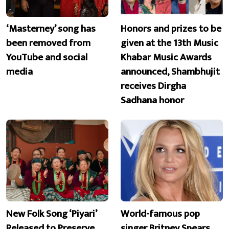
‘Masterney’ song has
Honors and prizes to be
been removed from
given at the 13th Music
YouTube and social
Khabar Music Awards
media
announced, Shambhujit
receives Dirgha
Sadhana honor
New Folk Song ‘Piyari’
World-famous pop
Released to Preserve
singer Britney Spears