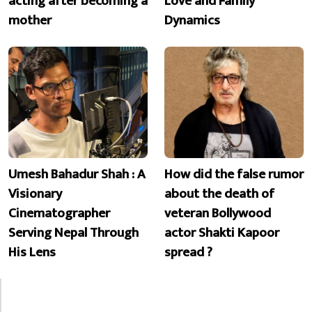
acting after becoming a
Love and Family
mother
Dynamics
Umesh Bahadur Shah : A
How did the false rumor
Visionary
about the death of
Cinematographer
veteran Bollywood
Serving Nepal Through
actor Shakti Kapoor
His Lens
spread ?