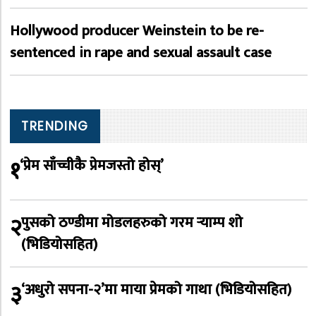
Hollywood producer Weinstein to be re-
sentenced in rape and sexual assault case
TRENDING
१
‘प्रेम साँच्चीकै प्रेमजस्तो होस्’
२
पुसको ठण्डीमा मोडलहरुको गरम र्‍याम्प शो
(भिडियोसहित)
३
‘अधुरो सपना-२’मा माया प्रेमको गाथा (भिडियोसहित)