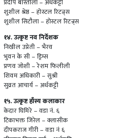
प्रदीप बाँस्तोला – अर्धकट्टी
शुशील श्रेष्ठ – होस्टल रिटन्र्स
शुशील सिटौला – होस्टल रिटन्र्स
१४. उत्कृष्ट नव निर्देशक
निखील उप्रेती – भैरव
भुवन के सी – ड्रिम्स
प्रणव जोशी – रेशम फिलीली
शिवम अधिकारी – सुश्री
सुव्रत आचार्य – अर्धकट्टी
१५. उत्कृष्ट हाँस्य कलाकार
केदार घिमिरे – वडा नंं. ६
टिकाभक्त जिरेल – क्लासीक
दीपकराज गीरी – वडा नंं ६