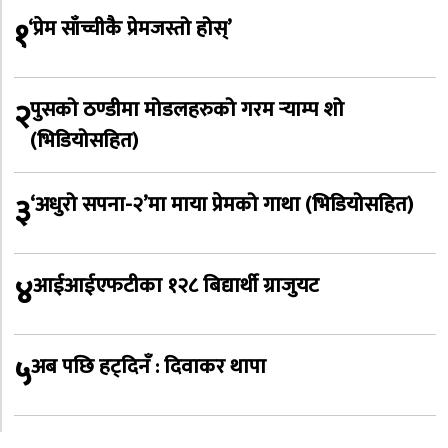
१
‘प्रेम साँच्चीकै प्रेमजस्तो होस्’
२
पुसको ठण्डीमा मोडलहरुको गरम र्‍याम्प शो
(भिडियोसहित)
३
‘अधुरो सपना-२’मा माया प्रेमको गाथा (भिडियोसहित)
४
आईआईएफटीका १२८ बिद्यार्थी ग्राजुयट
५
अब पछि हट्दिनँ : दिवाकर थापा