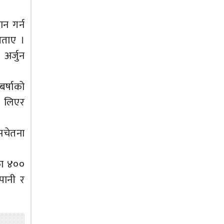
ान गर्न
बताए ।
अर्जुन
र्षाको
क लिएर
 सचेतना
का ४००
ेपानी र