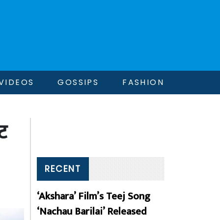
VIDEOS
GOSSIPS
FASHION
ट
RECENT
‘Akshara’ Film’s Teej Song
‘Nachau Barilai’ Released