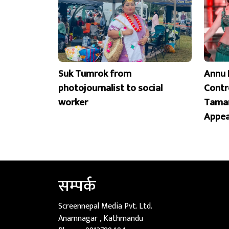
Suk Tumrok from
Annu 
photojournalist to social
Contr
worker
Taman
Appea
सम्पर्क
Screennepal Media Pvt. Ltd.
Anamnagar , Kathmandu