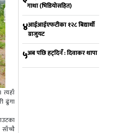
गाथा (भिडियोसहित)
४
आईआईएफटीका १२८ बिद्यार्थी
ग्राजुयट
५
अब पछि हट्दिनँ : दिवाकर थापा
त्यहाँ
 ढुंगा
्काउटका
ाँच्चै