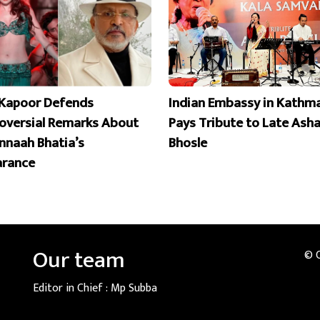
Kapoor Defends
Indian Embassy in Kathm
oversial Remarks About
Pays Tribute to Late Ash
naah Bhatia’s
Bhosle
rance
Our team
© 
Editor in Chief :
Mp Subba