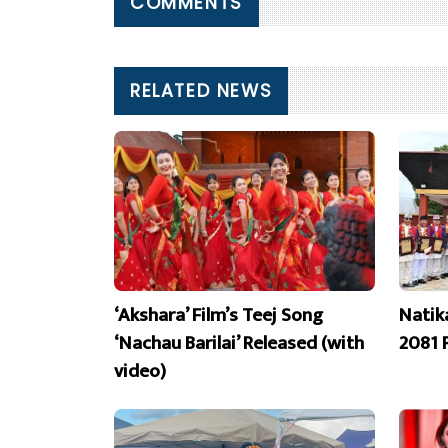
COMMENTS
RELATED NEWS
‘Akshara’ Film’s Teej Song
Natik
‘Nachau Barilai’ Released (with
2081 
video)