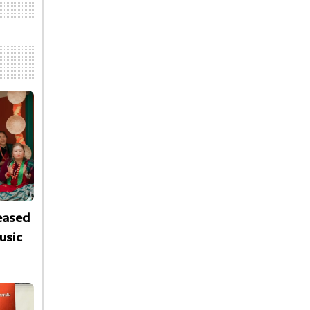
leased
usic