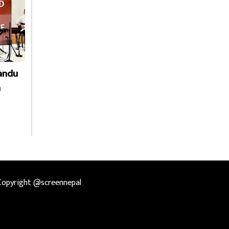
andu
a
Copyright @screennepal