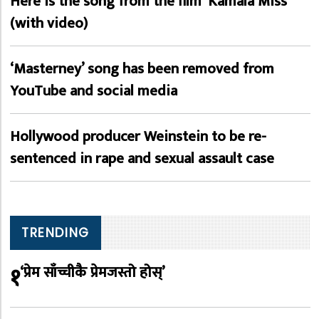
Here is the song from the film ‘Kamala Miss’
(with video)
‘Masterney’ song has been removed from
YouTube and social media
Hollywood producer Weinstein to be re-
sentenced in rape and sexual assault case
TRENDING
१
‘प्रेम साँच्चीकै प्रेमजस्तो होस्’