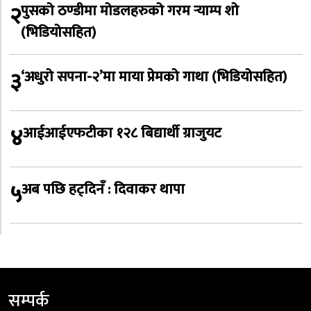
२
पुसको ठण्डीमा मोडलहरुको गरम र्‍याम्प शो
(भिडियोसहित)
३
‘अधुरो सपना-२’मा माया प्रेमको गाथा (भिडियोसहित)
४
आईआईएफटीका १२८ बिद्यार्थी ग्राजुयट
५
अब पछि हट्दिनँ : दिवाकर थापा
सम्पर्क