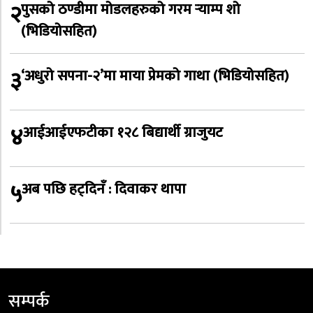
२
पुसको ठण्डीमा मोडलहरुको गरम र्‍याम्प शो
(भिडियोसहित)
३
‘अधुरो सपना-२’मा माया प्रेमको गाथा (भिडियोसहित)
४
आईआईएफटीका १२८ बिद्यार्थी ग्राजुयट
५
अब पछि हट्दिनँ : दिवाकर थापा
सम्पर्क