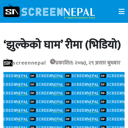
‘झुल्केको घाम’ रीमा (भिडियो)
screennepal
प्रकाशित: २०७३, २९ असार बुधबार