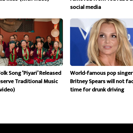
social media
olk Song ‘Piyari’ Released
World-famous pop singer
eserve Traditional Music
Britney Spears will not fac
 video)
time for drunk driving