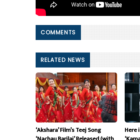
COMMENTS
RELATED NEWS
‘Akshara’ Film’s Teej Song
Here 
‘Nachau Barilai’ Released (with
‘Kama