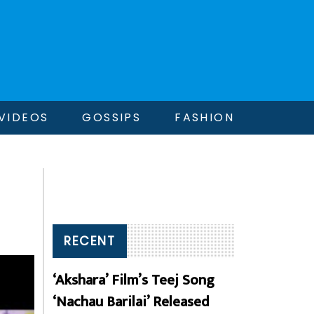
VIDEOS
GOSSIPS
FASHION
RECENT
‘Akshara’ Film’s Teej Song
‘Nachau Barilai’ Released