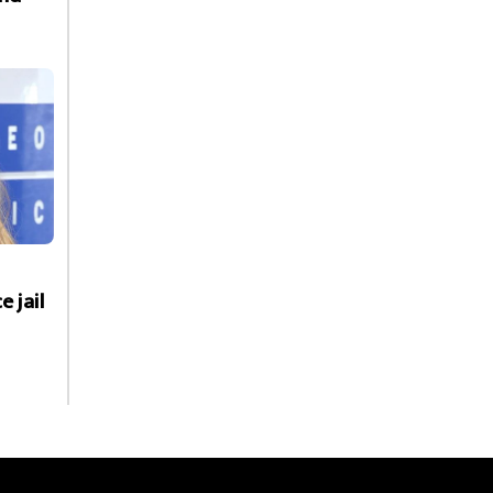
e jail