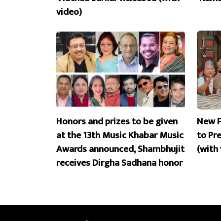
video)
Honors and prizes to be given
New F
at the 13th Music Khabar Music
to Pr
Awards announced, Shambhujit
(with
receives Dirgha Sadhana honor