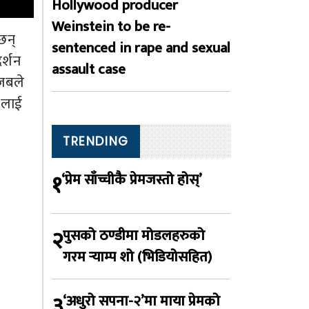
Hollywood producer
Weinstein to be re-
छन्
sentenced in rape and sexual
र्शन
assault case
गजबले
योलाई
TRENDING
१
‘प्रेम साँच्चीकै प्रेमजस्तो होस्’
२
पुसको ठण्डीमा मोडलहरुको
गरम र्‍याम्प शो (भिडियोसहित)
३
‘अधुरो सपना-२’मा माया प्रेमको