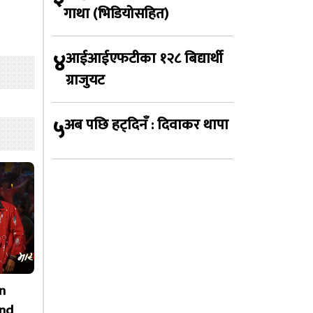
गाथा (भिडियोसहित)
४
आईआईएफटीका १२८ बिद्यार्थी
ग्राजुयट
५
अब पछि हट्दिनँ : दिवाकर थापा
n
nd