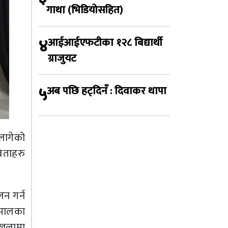
गाथा (भिडियोसहित)
४
आईआईएफटीका १२८ बिद्यार्थी
ग्राजुयट
५
अब पछि हट्दिनँ : दिवाकर थापा
लागेको
िताहरु
लन गर्न
हमालका
्खलामा