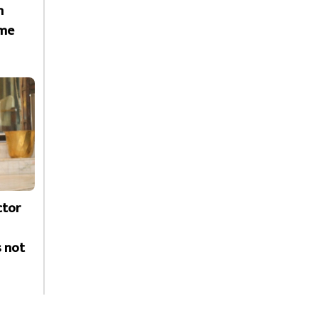
h
ime
ctor
s not