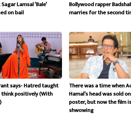
 Sagar Lamsal ‘Bale’
Bollywood rapper Badsha
ed on bail
marries for the second t
Pant says- Hatred taught
There was a time when A
 think positively (With
Hamal’s head was sold on
)
poster, but now the film i
shwowing