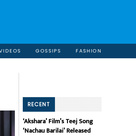
VIDEOS
GOSSIPS
FASHION
RECENT
‘Akshara’ Film’s Teej Song
‘Nachau Barilai’ Released