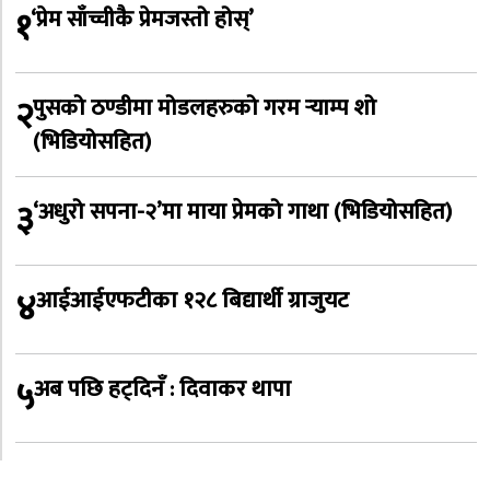
१
‘प्रेम साँच्चीकै प्रेमजस्तो होस्’
२
पुसको ठण्डीमा मोडलहरुको गरम र्‍याम्प शो
(भिडियोसहित)
३
‘अधुरो सपना-२’मा माया प्रेमको गाथा (भिडियोसहित)
४
आईआईएफटीका १२८ बिद्यार्थी ग्राजुयट
५
अब पछि हट्दिनँ : दिवाकर थापा