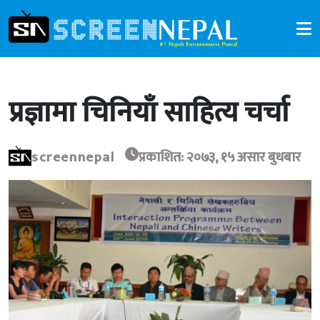
प्रज्ञामा चिनियाँ साहित्य चर्चा
screennepal
प्रकाशित: २०७३, १५ असार बुधबार