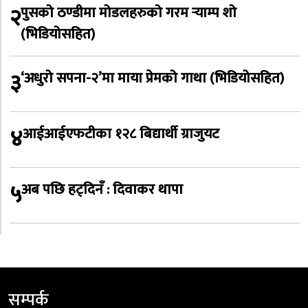
२
पुसको ठण्डीमा मोडलहरुको गरम र्‍याम्प शो
(भिडियोसहित)
३
‘अधुरो सपना-२’मा माया प्रेमको गाथा (भिडियोसहित)
४
आईआईएफटीका १२८ बिद्यार्थी ग्राजुयट
५
अब पछि हट्दिनँ : दिवाकर थापा
सम्पर्क