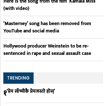
Here is the song from the film ‘Kamala Miss’
(with video)
‘Masterney’ song has been removed from
YouTube and social media
Hollywood producer Weinstein to be re-
sentenced in rape and sexual assault case
TRENDING
१
‘प्रेम साँच्चीकै प्रेमजस्तो होस्’