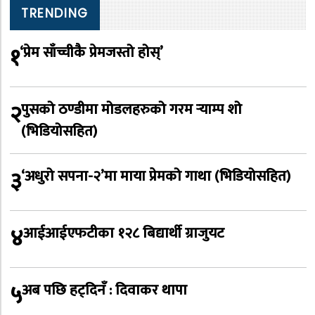
TRENDING
१
‘प्रेम साँच्चीकै प्रेमजस्तो होस्’
२
पुसको ठण्डीमा मोडलहरुको गरम र्‍याम्प शो
(भिडियोसहित)
३
‘अधुरो सपना-२’मा माया प्रेमको गाथा (भिडियोसहित)
४
आईआईएफटीका १२८ बिद्यार्थी ग्राजुयट
५
अब पछि हट्दिनँ : दिवाकर थापा