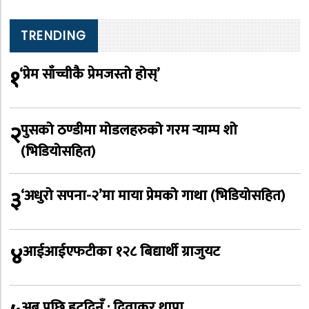
TRENDING
१
‘प्रेम साँच्चीकै प्रेमजस्तो होस्’
२
पुसको ठण्डीमा मोडलहरुको गरम र्‍याम्प शो
(भिडियोसहित)
३
‘अधुरो सपना-२’मा माया प्रेमको गाथा (भिडियोसहित)
४
आईआईएफटीका १२८ बिद्यार्थी ग्राजुयट
अब पछि हट्दिनँ : दिवाकर थापा