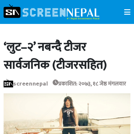
‘लुट–२’ नबन्दै टीजर
सार्वजनिक (टीजरसहित)
screennepal
प्रकाशित: २०७३, १८ जेष्ठ मंगलवार