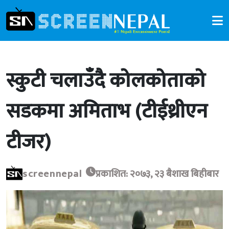
स्कुटी चलाउँदै कोलकोताको
सडकमा अमिताभ (टीईथ्रीएन
टीजर)
screennepal
प्रकाशित: २०७३, २३ बैशाख बिहीबार