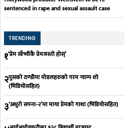
sentenced in rape and sexual assault case
TRENDING
१
‘प्रेम साँच्चीकै प्रेमजस्तो होस्’
२
पुसको ठण्डीमा मोडलहरुको गरम र्‍याम्प शो
(भिडियोसहित)
३
‘अधुरो सपना-२’मा माया प्रेमको गाथा (भिडियोसहित)
आईआईएफटीका १२८ बिद्यार्थी ग्राजुयट