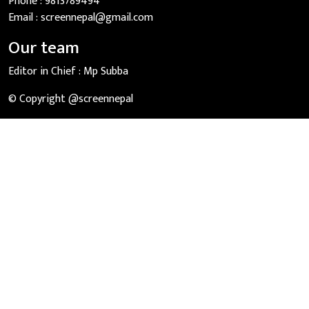
Phone :
9813789494
Email :
screennepal@gmail.com
Our team
Editor in Chief :
Mp Subba
© Copyright @screennepal