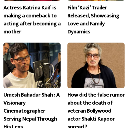
Actress Katrina Kaif is
Film ‘Kazi’ Trailer
making a comeback to
Released, Showcasing
acting after becoming a
Love and Family
mother
Dynamics
Umesh Bahadur Shah : A
How did the false rumor
Visionary
about the death of
Cinematographer
veteran Bollywood
Serving Nepal Through
actor Shakti Kapoor
His Lens
spread ?