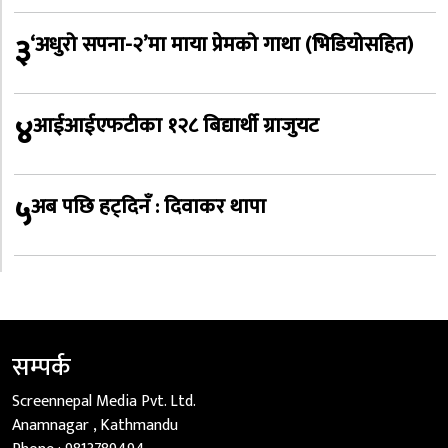
३
‘अधुरो सपना-२’मा माया प्रेमको गाथा (भिडियोसहित)
४
आईआईएफटीका १२८ बिद्यार्थी ग्राजुयट
५
अब पछि हट्दिनँ : दिवाकर थापा
सम्पर्क
Screennepal Media Pvt. Ltd.
Anamnagar , Kathmandu