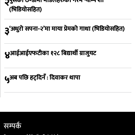
२
पुसको ठण्डीमा मोडलहरुको गरम र्‍याम्प शो
(भिडियोसहित)
३
‘अधुरो सपना-२’मा माया प्रेमको गाथा (भिडियोसहित)
४
आईआईएफटीका १२८ बिद्यार्थी ग्राजुयट
५
अब पछि हट्दिनँ : दिवाकर थापा
सम्पर्क