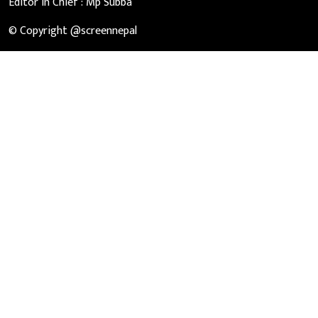
Editor in Chief :
Mp Subba
© Copyright @screennepal