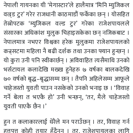
नेपाली गायनका यी ‘मेगास्टार’ले हालैमात्र ‘मिनि म्युजिकल
वल्र्ड टुर’ गरेर राजधानी काठमाडौं फर्केका छन् । योसहित
तेस्रोपटक ‘म्युजिकल वल्ड टुर’ गरेका राजेशपायलले
संसारका अधिकांश मुलुक चिहाइसकेका छन् नजिकबाट ।
नेपालमात्र नभएर विश्वका हरेक मुलुकमा राजेशपायलको
कन्र्सटमा महिला नै बढी दर्शक तथा उनका फ्यान हुन्छन् ।
यो कुरा उनी पनि स्वीकार्छन् । अविवाहित त्यसैमाथि उनको
भर्सटायल कलादेखि मख्ख हुनेहरु ७ वर्षका बालकदेखि
७० वर्षको बृद्ध–बृद्धासम्म छन् । तैपनि अहिलेसम्म आफूले
चाहेजस्तो युवती पाउन नसकेको उनको भनाइ छ । ‘विवाह
गर्ने बेला त भएकै हो’ उनी भन्छन्, ‘तर, मैले चाहेजस्तो
युवती पाएकै छैन ।’
हुन त कलाकारलाई धेरैले मन पराउँछन् । तर, विवाह गर्न
हत्तपत्त कोही तयार हुँदैनन् । तर, राजेशपायलका लागि