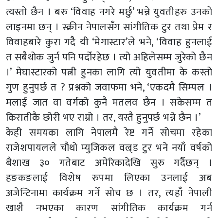
त्यस्तो छैन । बरु ‘विवाह नगरे मर्छु’ भन्ने युवतीहरु उनको
लाइनमा छन् । स्क्रीन नेपालसँग सांगीतिक टुर तथा प्रेम र
विवाहबारे कुरा गदैै यी ‘मेगास्टार’ले भने, ‘विवाह हुनलाई
त सबैथोक जुर्न पनि पर्दोरहेछ । त्यो अहिलेसम्म जुरेको छैन
।’ मेघास्टारको पत्नी हुनका लागि त्यो युवतीमा के कस्तो
गुण हुनुपर्छ त ? प्रश्नको जवाफमा भने, ‘एकदमै सिम्पल ।
मलाई जात वा वर्गको कुनै मतलव छैन । सकेसम्म त
किरातीकै छोरी भए राम्रो । तर, यस्तै हुनुपर्छ भन्ने छैन ।’
केही समयका लागि नेपालमै रेष्ट गर्ने सोचमा रहेका
राजेशपायलले चौथो म्युजिकल वल्र्ड टुर भने नयाँ वर्षको
बैशाख ३० गतेबाट अमेरिकादेखि सुरु गर्दैछन् ।
हङकङलाई विशेष रुपमा लिएका उनलाई अब
अजेन्टिनामा कार्यक्रम गर्ने सोच छ । तर, त्यहाँ नेपाली
खाशै नभएका कारण सांगीतिक कार्यक्रम गर्न