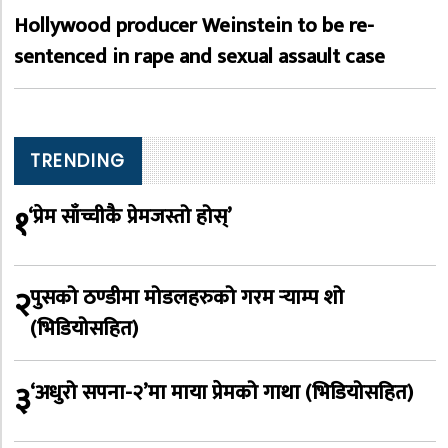
Hollywood producer Weinstein to be re-
sentenced in rape and sexual assault case
TRENDING
१
‘प्रेम साँच्चीकै प्रेमजस्तो होस्’
२
पुसको ठण्डीमा मोडलहरुको गरम र्‍याम्प शो
(भिडियोसहित)
३
‘अधुरो सपना-२’मा माया प्रेमको गाथा (भिडियोसहित)