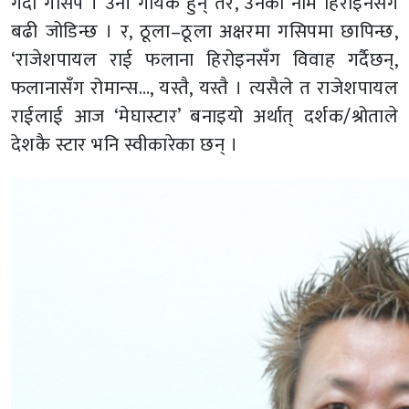
गर्दा गसिप । उनी गायक हुन् तर, उनको नाम हिरोइनसँगै
बढी जोडिन्छ । र, ठूला–ठूला अक्षरमा गसिपमा छापिन्छ,
‘राजेशपायल राई फलाना हिरोइनसँग विवाह गर्दैछन्,
फलानासँग रोमान्स…, यस्तै, यस्तै । त्यसैले त राजेशपायल
राईलाई आज ‘मेघास्टार’ बनाइयो अर्थात् दर्शक/श्रोताले
देशकै स्टार भनि स्वीकारेका छन् ।