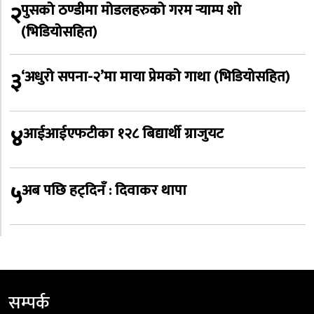
२
पुसको ठण्डीमा मोडलहरुको गरम र्‍याम्प शो
(भिडियोसहित)
३
‘अधुरो सपना-२’मा माया प्रेमको गाथा (भिडियोसहित)
४
आईआईएफटीका १२८ बिद्यार्थी ग्राजुयट
५
अब पछि हट्दिनँ : दिवाकर थापा
सम्पर्क