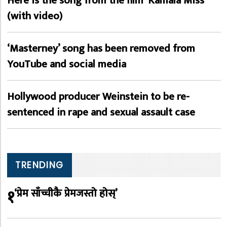
Here is the song from the film ‘Kamala Miss’
(with video)
‘Masterney’ song has been removed from
YouTube and social media
Hollywood producer Weinstein to be re-
sentenced in rape and sexual assault case
TRENDING
१
‘प्रेम साँच्चीकै प्रेमजस्तो होस्’