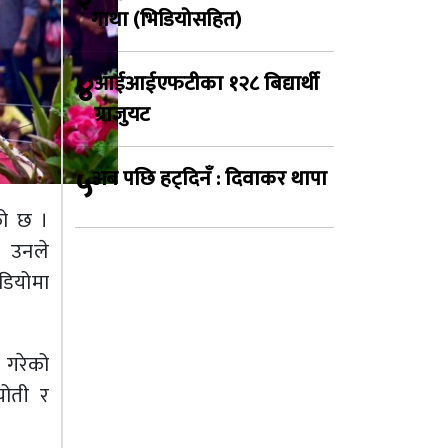
गाथा (भिडियोसहित)
४
आईआईएफटीका १२८ बिद्यार्थी
ग्राजुयट
५
अब पछि हट्दिनँ : दिवाकर थापा
को छ ।
। उनले
डियोमा
ज गरेको
योती र