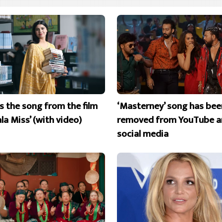
is the song from the film
‘Masterney’ song has bee
la Miss’ (with video)
removed from YouTube a
social media