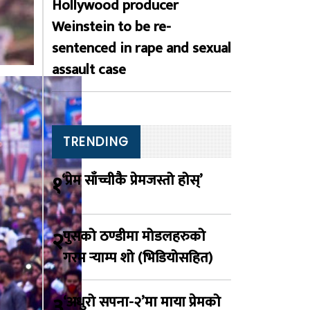
Hollywood producer
Weinstein to be re-
sentenced in rape and sexual
assault case
TRENDING
१
‘प्रेम साँच्चीकै प्रेमजस्तो होस्’
२
पुसको ठण्डीमा मोडलहरुको
गरम र्‍याम्प शो (भिडियोसहित)
३
‘अधुरो सपना-२’मा माया प्रेमको