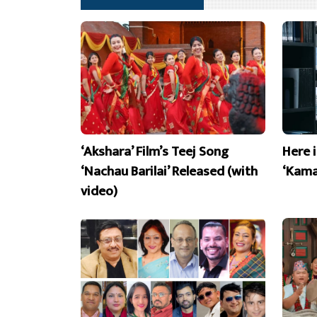
‘Akshara’ Film’s Teej Song
Here 
‘Nachau Barilai’ Released (with
‘Kama
video)