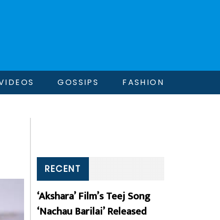
VIDEOS
GOSSIPS
FASHION
RECENT
‘Akshara’ Film’s Teej Song
‘Nachau Barilai’ Released