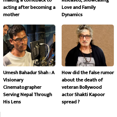
making a comeback to
Released, Showcasing
acting after becoming a
Love and Family
mother
Dynamics
Umesh Bahadur Shah : A
How did the false rumor
Visionary
about the death of
Cinematographer
veteran Bollywood
Serving Nepal Through
actor Shakti Kapoor
His Lens
spread ?