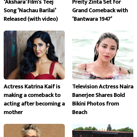
‘Akshara’ Film’s Teej
Preity Zinta Set for
Song ‘Nachau Barilai’
Grand Comeback with
Released (with video)
‘Bantwara 1947’
Actress Katrina Kaif is
Television Actress Naira
making a comeback to
Banerjee Shares Bold
acting after becoming a
Bikini Photos from
mother
Beach