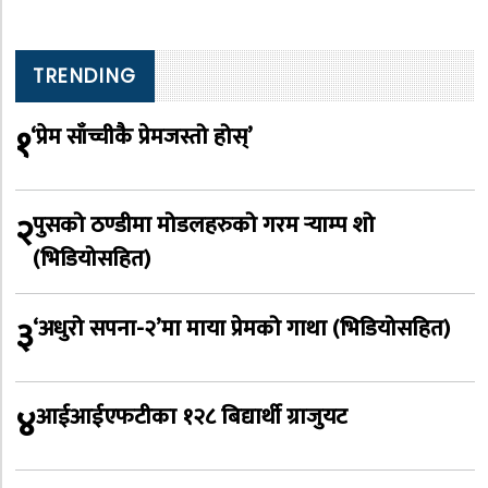
TRENDING
१
‘प्रेम साँच्चीकै प्रेमजस्तो होस्’
२
पुसको ठण्डीमा मोडलहरुको गरम र्‍याम्प शो
(भिडियोसहित)
३
‘अधुरो सपना-२’मा माया प्रेमको गाथा (भिडियोसहित)
४
आईआईएफटीका १२८ बिद्यार्थी ग्राजुयट