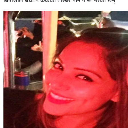
बिपाशाले बर्थ–डे केकको तस्बिर पनि पोस्ट गरेकी छन् ।