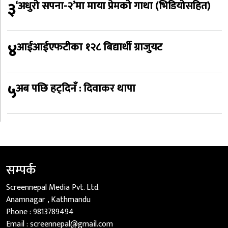
३
‘अधुरो सपना-२’मा माया प्रेमको गाथा (भिडियोसहित)
४
आईआईएफटीका १२८ बिद्यार्थी ग्राजुयट
५
अब पछि हट्दिनँ : दिवाकर थापा
सम्पर्क
Screennepal Media Pvt. Ltd.
Anamnagar , Kathmandu
Phone :
9813789494
Email :
screennepal@gmail.com