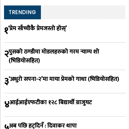
TRENDING
१
‘प्रेम साँच्चीकै प्रेमजस्तो होस्’
२
पुसको ठण्डीमा मोडलहरुको गरम र्‍याम्प शो
(भिडियोसहित)
३
‘अधुरो सपना-२’मा माया प्रेमको गाथा (भिडियोसहित)
४
आईआईएफटीका १२८ बिद्यार्थी ग्राजुयट
५
अब पछि हट्दिनँ : दिवाकर थापा