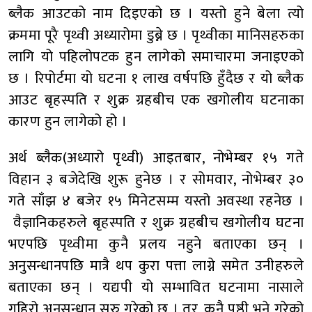
ब्लैक आउटको नाम दिइएको छ । यस्तो हुने बेला त्यो
क्रममा पूरै पृथ्वी अध्यारोमा डुब्ने छ । पृथ्वीका मानिसहरुका
लागि यो पहिलोपटक हुन लागेको समाचारमा जनाइएको
छ । रिपोर्टमा यो घटना १ लाख वर्षपछि हुँदैछ र यो ब्लैक
आउट बृहस्पति र शुक्र ग्रहबीच एक खगोलीय घटनाका
कारण हुन लागेको हो ।
अर्थ ब्लैक(अध्यारो पृथ्वी) आइतबार, नोभेम्बर १५ गते
विहान ३ बजेदेखि शुरू हुनेछ । र सोमवार, नोभेम्बर ३०
गते साँझ ४ बजेर १५ मिनेटसम्म यस्तो अवस्था रहनेछ ।
वैज्ञानिकहरुले बृहस्पति र शुक्र ग्रहबीच खगोलीय घटना
भएपछि पृथ्वीमा कुनै प्रलय नहुने बताएका छन् ।
अनुसन्धानपछि मात्रै थप कुरा पत्ता लाग्ने समेत उनीहरुले
बताएका छन् । यद्यपी यो सम्भावित घटनामा नासाले
गहिरो अनुसन्धान सुरु गरेको छ । तर, कुनै पुष्ठी भने गरेको