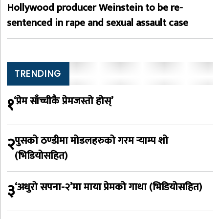
Hollywood producer Weinstein to be re-
sentenced in rape and sexual assault case
TRENDING
१
‘प्रेम साँच्चीकै प्रेमजस्तो होस्’
२
पुसको ठण्डीमा मोडलहरुको गरम र्‍याम्प शो
(भिडियोसहित)
३
‘अधुरो सपना-२’मा माया प्रेमको गाथा (भिडियोसहित)