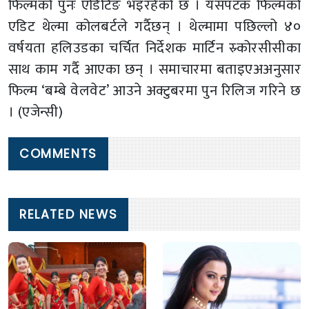
फिल्मको पुनः एडिटिङ भइरहेको छ । यसपटक फिल्मको
एडिट थेल्मा कोलबर्टले गर्दैछन् । थेल्मामा पछिल्लो ४०
वर्षयता हलिउडका चर्चित निर्देशक मार्टिन स्र्कोरसीसीका
साथ काम गर्दै आएका छन् । समाचारमा बताइएअअनुसार
फिल्म ‘बम्बे वेलवेट’ आउने अक्टुबरमा पुन रिलिज गरिने छ
। (एजेन्सी)
COMMENTS
RELATED NEWS