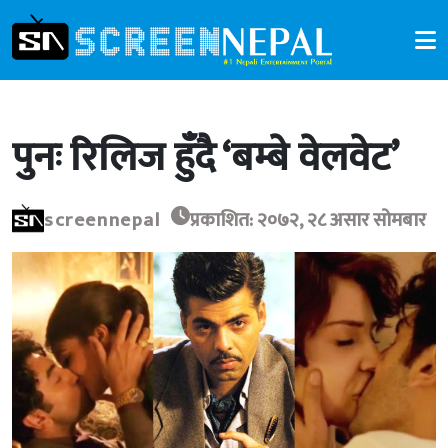
पुनः रिलिज हुँदै ‘बम्बे वेलवेट’
screennepal
प्रकाशित: २०७२, २८ असार सोमबार