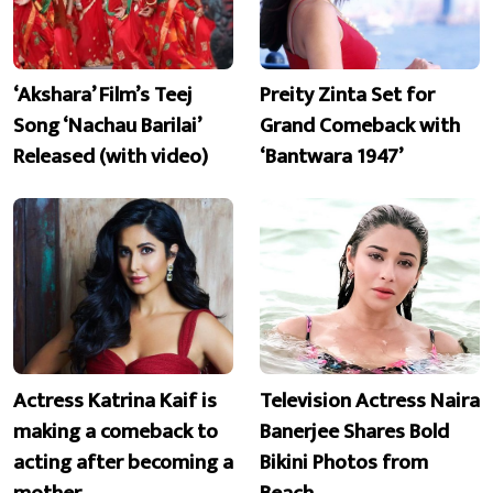
‘Akshara’ Film’s Teej
Preity Zinta Set for
Song ‘Nachau Barilai’
Grand Comeback with
Released (with video)
‘Bantwara 1947’
Actress Katrina Kaif is
Television Actress Naira
making a comeback to
Banerjee Shares Bold
acting after becoming a
Bikini Photos from
mother
Beach