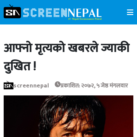
आफ्नो मृत्यको खबरले ज्याकी
दुखित !
screennepal
प्रकाशित: २०७२, ५ जेष्ठ मंगलवार