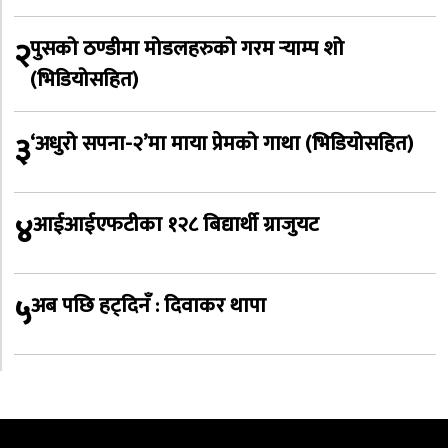
२
पुसको ठण्डीमा मोडलहरुको गरम र्‍याम्प शो
(भिडियोसहित)
३
‘अधुरो सपना-२’मा माया प्रेमको गाथा (भिडियोसहित)
४
आईआईएफटीका १२८ बिद्यार्थी ग्राजुयट
५
अब पछि हट्दिनँ : दिवाकर थापा