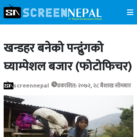
खन्डहर बनेको पन्द्रुंगको
घ्याम्पेशल बजार (फोटोफिचर)
screennepal
प्रकाशित: २०७२, २८ बैशाख सोमबार