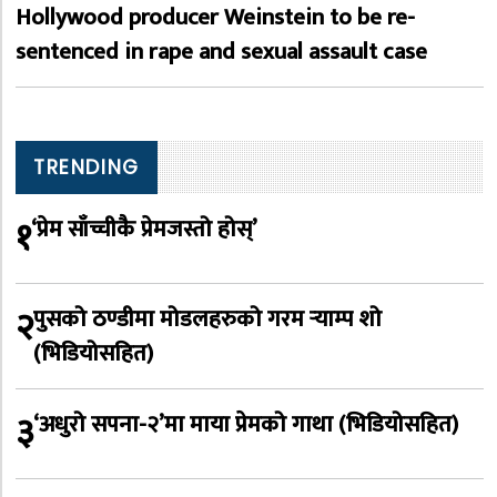
Hollywood producer Weinstein to be re-
sentenced in rape and sexual assault case
TRENDING
१
‘प्रेम साँच्चीकै प्रेमजस्तो होस्’
२
पुसको ठण्डीमा मोडलहरुको गरम र्‍याम्प शो
(भिडियोसहित)
३
‘अधुरो सपना-२’मा माया प्रेमको गाथा (भिडियोसहित)