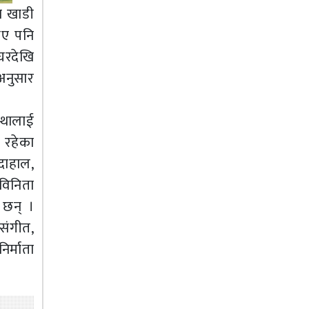
मा खाडी
ाए पनि
घरदेखि
अनुसार
्थालाई
ा रहेका
दाहाल,
 विनिता
 छन् ।
संगीत,
र्माता