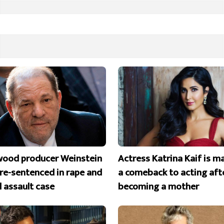
wood producer Weinstein
Actress Katrina Kaif is m
 re-sentenced in rape and
a comeback to acting aft
l assault case
becoming a mother