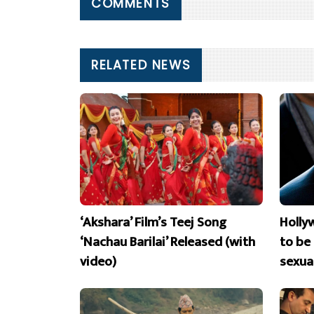
COMMENTS
RELATED NEWS
‘Akshara’ Film’s Teej Song
Holly
‘Nachau Barilai’ Released (with
to be
video)
sexua