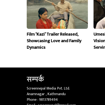
Film ‘Kazi’ Trailer Released,
Umesh
Showcasing Love and Family
Visio
Dynamics
Servi
सम्पर्क
Screennepal Media Pvt. Ltd.
Anamnagar , Kathmandu
Phone :
9813789494