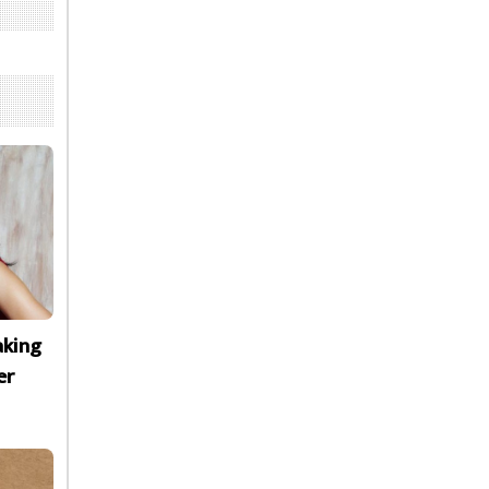
aking
er