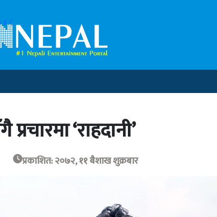
 K.C
ै प्रचारमा ‘राहदानी’
प्रकाशित: २०७२, ११ बैशाख शुक्रबार