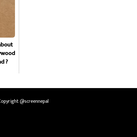
about
lywood
ad ?
Copyright @screennepal