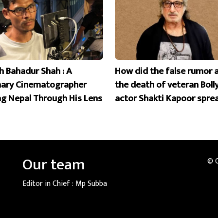
 Bahadur Shah : A
How did the false rumor 
nary Cinematographer
the death of veteran Bol
ng Nepal Through His Lens
actor Shakti Kapoor spre
Our team
© 
Editor in Chief :
Mp Subba