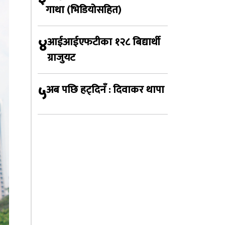
गाथा (भिडियोसहित)
४
आईआईएफटीका १२८ बिद्यार्थी
ग्राजुयट
५
अब पछि हट्दिनँ : दिवाकर थापा