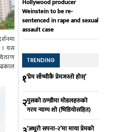
Hollywood producer
Weinstein to be re-
sentenced in rape and sexual
assault case
र्शनमा
न् । यस
 वितरण
TRENDING
ता ढकाल
१
‘प्रेम साँच्चीकै प्रेमजस्तो होस्’
२
पुसको ठण्डीमा मोडलहरुको
गरम र्‍याम्प शो (भिडियोसहित)
३
‘अधुरो सपना-२’मा माया प्रेमको